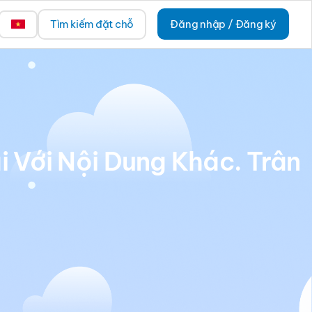
Tìm kiếm đặt chỗ
Đăng nhập / Đăng ký
i Với Nội Dung Khác. Trân