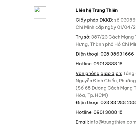
Liên hệ Trung Thiên
Giấy phép ĐKKD:
số 03056
Chí Minh cấp ngày 01/04/
Trụ sở:
387/23 Cách Mạng 
Hưng, Thành phố Hồ Chí Mi
Điện thoại:
028 3863 1666
Hotline:
0901 3888 18
Văn phòng giao dịch:
Tầng 
Nguyễn Đình Chiểu, Phườn
(Số 68 Đường Cách Mạng 
Hòa, Tp. HCM)
Điện thoại:
028 38 288 288
Hotline:
0901 3888 18
Email:
info@trungthien.co