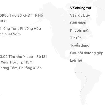
Về chúng tôi
09854 do Sở KHĐT TP Hồ
Vé máy bay
2008
Giới thiệu
Tháng Tám, Phường Hòa
Khuyến mãi
nh, Việt Nam
Tin tức
Tuyển dụng
Câu hỏi thường gặp
G.02 Tòa nhà Yteco - Số 181
Liên hệ
g Xuân Hòa, Tp.HCM
Tháng Tám, Phường Xuân
m