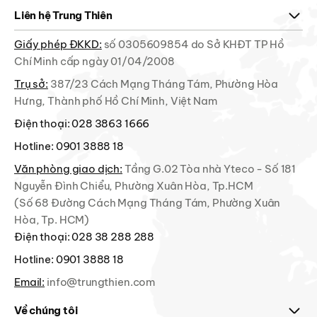
Liên hệ Trung Thiên
Giấy phép ĐKKD:
số 0305609854 do Sở KHĐT TP Hồ
Chí Minh cấp ngày 01/04/2008
Trụ sở:
387/23 Cách Mạng Tháng Tám, Phường Hòa
Hưng, Thành phố Hồ Chí Minh, Việt Nam
Điện thoại:
028 3863 1666
Hotline:
0901 3888 18
Văn phòng giao dịch:
Tầng G.02 Tòa nhà Yteco - Số 181
Nguyễn Đình Chiểu, Phường Xuân Hòa, Tp.HCM
(Số 68 Đường Cách Mạng Tháng Tám, Phường Xuân
Hòa, Tp. HCM)
Điện thoại:
028 38 288 288
Hotline:
0901 3888 18
Email:
info@trungthien.com
Về chúng tôi